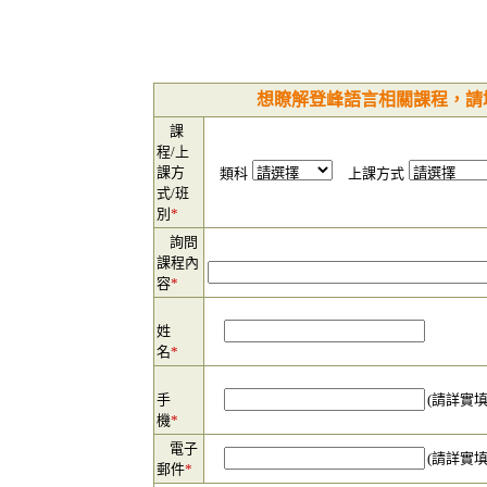
想瞭解登峰語言相關課程，請
課
程/上
課方
類科
上課方式
式/班
別
*
詢問
課程內
容
*
姓
名
*
手
(請詳實
機
*
電子
(請詳實
郵件
*