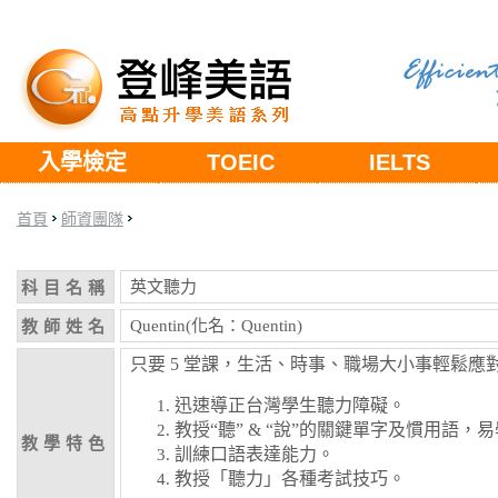
入學檢定
TOEIC
IELTS
首頁
師資團隊
英文聽力
科目名稱
Quentin(化名：Quentin)
教師姓名
只要 5 堂課，生活、時事、職場大小事輕鬆應
迅速導正台灣學生聽力障礙。
教授“聽” & “說”的關鍵單字及慣用語，
教學特色
訓練口語表達能力。
教授「聽力」各種考試技巧。