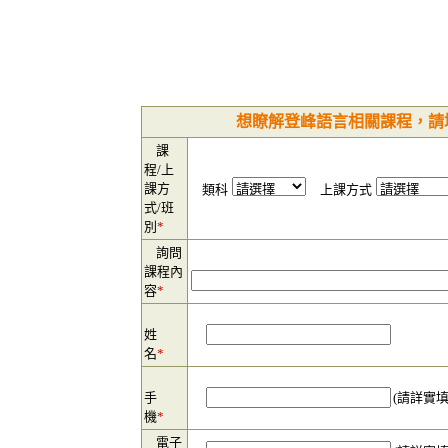
想瞭解登峰語言相關課程，請
課
程/上
課方
類科
上課方式
式/班
別
*
詢問
課程內
容
*
姓
名
*
手
(請詳實
機
*
電子