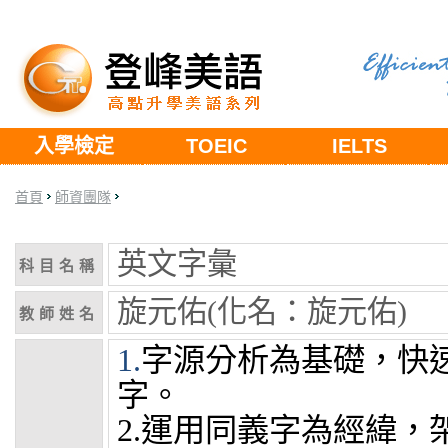
入學檢定
TOEIC
IELTS
首頁
師資團隊
英文字彙
科目名稱
旋元佑(化名：旋元佑)
教師姓名
1.
字源分析為基礎，快
字。
2.
運用同義字為經緯，