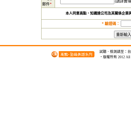
(請詳實
郵件
*
本人同意高點‧知識達公司及其關係企業
*
驗證碼：
試聽．檢測請至：台北市開
‧版權所有 2012 A