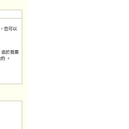
，您可以
下。由於我需
的 。