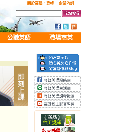
關於高點．登峰
企業內訓
公職英語
職場商英
登峰美語粉絲團
登峰美語生活圈
登峰美語課程揪團
高點線上影音學習