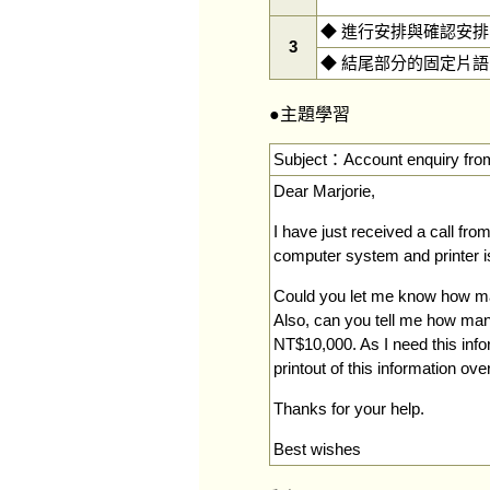
◆ 進行安排與確認安排
3
◆ 結尾部分的固定片語
●主題學習
Subject：Account enquiry fr
Dear Marjorie,
I have just received a call fr
computer system and printer is
Could you let me know how ma
Also, can you tell me how m
NT$10,000. As I need this infor
printout of this information ove
Thanks for your help.
Best wishes