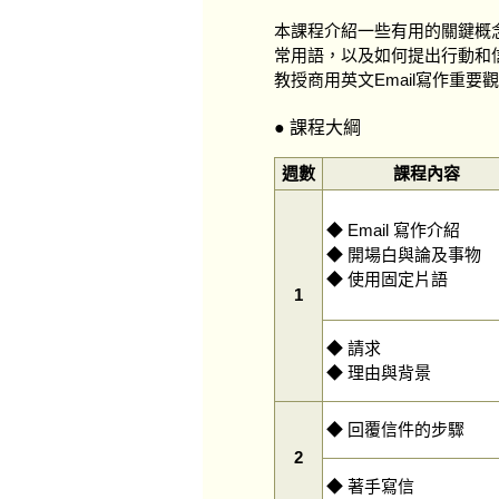
本課程介紹一些有用的關鍵概
常用語，以及如何提出行動和
教授商用英文Email寫作重要
● 課程大綱
週數
課程內容
◆ Email 寫作介紹
◆ 開場白與論及事物
◆ 使用固定片語
1
◆ 請求
◆ 理由與背景
◆ 回覆信件的步驟
2
◆ 著手寫信