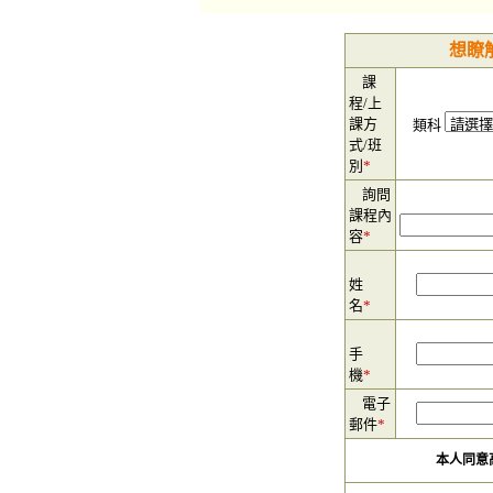
想瞭
課
程/上
課方
類科
式/班
別
*
詢問
課程內
容
*
姓
名
*
手
機
*
電子
郵件
*
本人同意