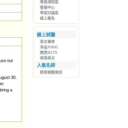
學員須知區
客服中心
學習討論區
語
線上報名
線上試聽
英文專修
多益TOEIC
雅思IELTS
商用英文
use our
人氣名師
師資相關資訊
ugust 30.
er
bring a