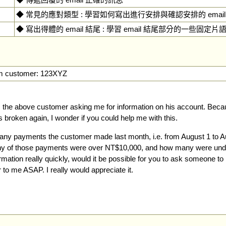
◆ 常見的應對類型 : 學習如何寫出進行安排與確認安排的 email
◆ 寫出得體的 email 結尾 : 學習 email 結尾部分的一些固定片
om customer: 123XYZ
om the above customer asking me for information on his account. Beca
 broken again, I wonder if you could help me with this.
ny payments the customer made last month, i.e. from August 1 to A
any of those payments were over NT$10,000, and how many were und
mation really quickly, would it be possible for you to ask someone to 
r to me ASAP. I really would appreciate it.