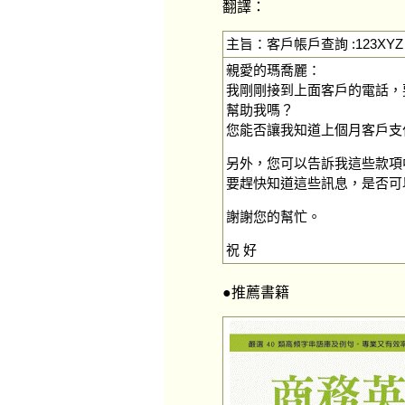
翻譯：
主旨：客戶帳戶查詢 :123XYZ
親愛的瑪喬麗：
我剛剛接到上面客戶的電話，
幫助我嗎？
您能否讓我知道上個月客戶支付的款
另外，您可以告訴我這些款項中有
要趕快知道這些訊息，是否可
謝謝您的幫忙。
祝 好
●推薦書籍