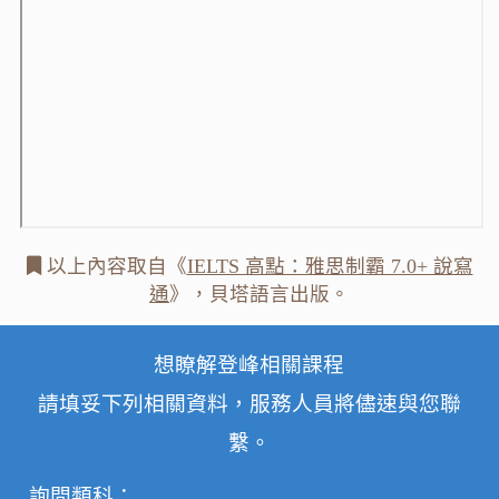
以上內容取自《
IELTS 高點：雅思制霸 7.0+ 說寫
通
》，貝塔語言出版。
想瞭解登峰相關課程
請填妥下列相關資料，服務人員將儘速與您聯
繫。
詢問類科：