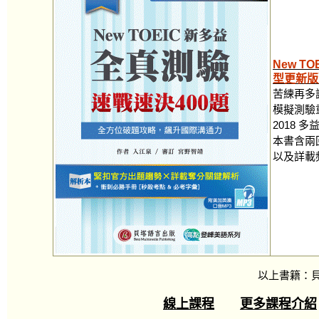
New T
型更新版
苦練再多
模擬測驗
2018
本書含兩
以及詳載
以上書籍：
線上課程
更多課程介紹