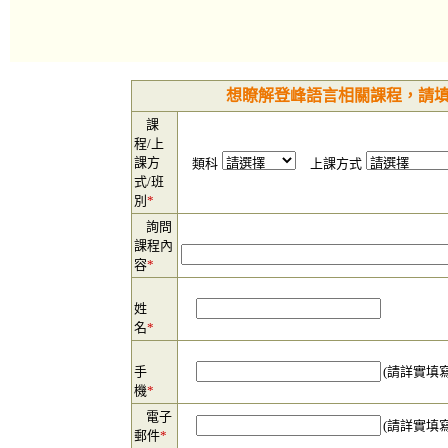
想瞭解登峰語言相關課程，請
課
程/上
課方
類科
上課方式
式/班
別
*
詢問
課程內
容
*
姓
名
*
手
(請詳實填
機
*
電子
(請詳實填
郵件
*