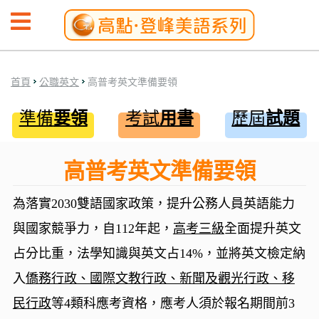
首頁
公職英文
高普考英文準備要領
準備
要領
考試
用書
歷屆
試題
高普考英文準備要領
為落實2030雙語國家政策，提升公務人員英語能力
與國家競爭力，自112年起，
高考三級
全面提升英文
占分比重，法學知識與英文占14%，並將英文檢定納
入
僑務行政、國際文教行政、新聞及觀光行政、移
民行政
等4類科應考資格，應考人須於報名期間前3