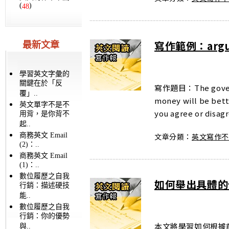
(
)
48
寫作範例：argum
最新文章
學習英文字彙的
關鍵在於「反
寫作題目：The governm
覆」..
money will be bett
英文單字不是不
you agree or disagr
用背，是你背不
起..
商務英文 Email
文章分類：
英文寫作
(2)：..
商務英文 Email
(1)：..
數位履歷之自我
如何舉出具體的
行銷：描述硬技
能..
數位履歷之自我
行銷：你的優勢
本文將學習如何根據
與..