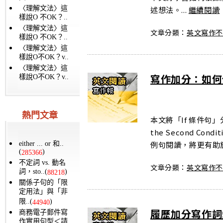
〈理解文法〉這
述想法。...
繼續閱讀
樣說O 不OK？..
〈理解文法〉這
文章分類：
英文寫作
樣說O 不OK？..
〈理解文法〉這
樣說O不OK？v..
〈理解文法〉這
寫作加分：如何
樣說O不OK？v..
熱門文章
本文將「If 條件句」分為
the Second C
例句閱讀，將更有助於
either ... or 和..
(
)
285366
不定詞 vs. 動名
文章分類：
英文寫作
詞，sto..(
)
88218
關係子句的「限
定用法」與「非
限..(
)
44940
履歷加分寫作詞
商務電子郵件寫
作實用句型＜請