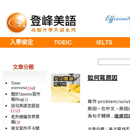
入學檢定
TOEIC
IELTS
文章分類
如何寫原因
Tense
overview(
)
104
關於Quentin寫作
報Blog(
)
1
寫作 problem/s
這句英語怎麼說
原因。在中文，原因
(
)
132
為句子開頭...
繼續閱
老外總編世界周
報(
)
3
文章分類：
英文寫作
英文寫作不卡關