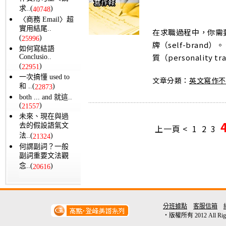
求..(
)
40748
〈商務 Email〉超
實用結尾..
在求職過程中，你需
(
)
25996
牌（self-bran
如何寫結語
質（personality tra
Conclusio..
(
)
22951
一次搞懂 used to
文章分類：
英文寫作
和 ..(
)
22873
both ... and 就這..
(
)
21557
未來、現在與過
去的假設語氣文
上一頁 <
1
2
3
法..(
)
21324
何謂副詞？一般
副詞重要文法觀
念..(
)
20616
分班據點
客服信箱
‧版權所有 2012 All