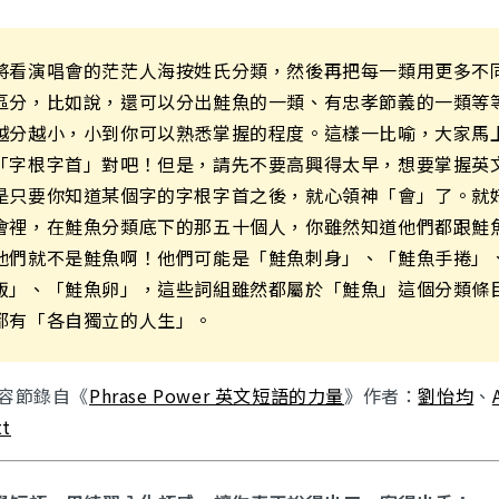
將看演唱會的茫茫人海按姓氏分類，然後再把每一類用更多不
區分，比如說，還可以分出鮭魚的一類、有忠孝節義的一類等
越分越小，小到你可以熟悉掌握的程度。這樣一比喻，大家馬
「字根字首」對吧！但是，請先不要高興得太早，想要掌握英
是只要你知道某個字的字根字首之後，就心領神「會」了。就
會裡，在鮭魚分類底下的那五十個人，你雖然知道他們都跟鮭
他們就不是鮭魚啊！他們可能是「鮭魚刺身」、「鮭魚手捲」
飯」、「鮭魚卵」，這些詞組雖然都屬於「鮭魚」這個分類條
都有「各自獨立的人生」。
內容節錄自《
Phrase Power 英文短語的力量
》作者：
劉怡均
、
tt