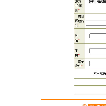
課方
類科
式/班
別
*
詢問
課程內
容
*
姓
名
*
手
機
*
電子
郵件
*
本人同意