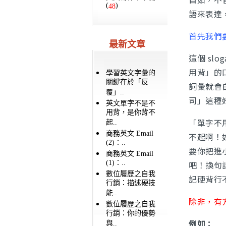
(
)
48
語來表達
首先我們
最新文章
這個 sl
用背」的
學習英文字彙的
關鍵在於「反
詞彙就會
覆」..
司」這種
英文單字不是不
用背，是你背不
「單字不
起..
商務英文 Email
不起啊！
(2)：..
要你把進
商務英文 Email
(1)：..
吧！換句
數位履歷之自我
記硬背行
行銷：描述硬技
能..
除非，有
數位履歷之自我
行銷：你的優勢
例如：
與..