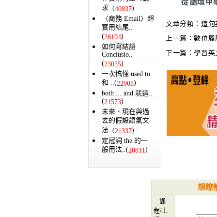
從語境中
求..(
)
40837
〈商務 Email〉超
文章分類：
這句
實用結尾..
(
)
上一篇：
數位履
26194
如何寫結語
下一篇：
學習英
Conclusio..
(
)
23055
一次搞懂 used to
和 ..(
)
22908
both ... and 就這..
(
)
21573
未來、現在與過
去的假設語氣文
法..(
)
21337
定冠詞 the 的一
般用法..(
)
20811
想瞭
課
程/上