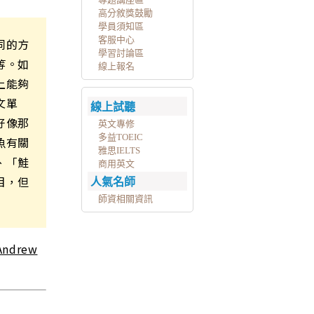
高分敘獎鼓勵
學員須知區
客服中心
同的方
學習討論區
等。如
線上報名
上能夠
文單
線上試聽
好像那
英文專修
多益TOEIC
魚有關
雅思IELTS
、「鮭
商用英文
目，但
人氣名師
師資相關資訊
Andrew