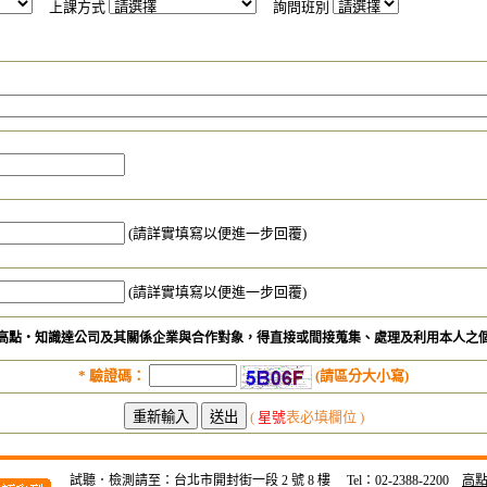
上課方式
詢問班別
(請詳實填寫以便進一步回覆)
(請詳實填寫以便進一步回覆)
高點‧知識達公司及其關係企業與合作對象，得直接或間接蒐集、處理及利用本人之
*
驗證碼：
(請區分大小寫)
(
星號
表必填欄位 )
試聽．檢測請至：台北市開封街一段 2 號 8 樓 Tel：02-2388-2200
高