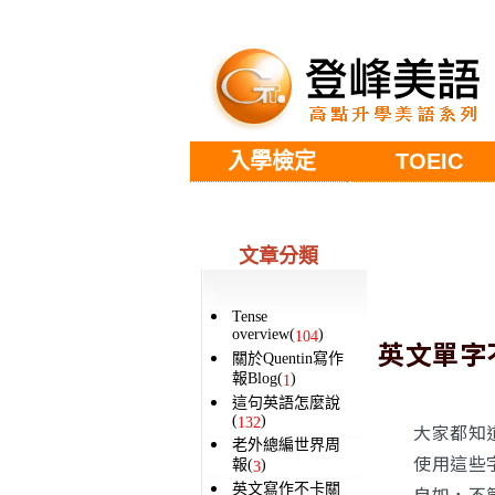
入學檢定
TOEIC
文章分類
Tense
overview(
)
104
英文單字
關於Quentin寫作
報Blog(
)
1
這句英語怎麼說
(
)
132
大家都知
老外總編世界周
使用這些
報(
)
3
英文寫作不卡關
自如，不