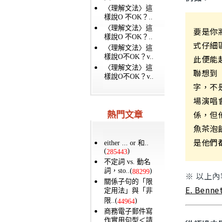
〈理解文法〉這
樣說O 不OK？..
〈理解文法〉這
要是你
樣說O 不OK？..
式仔細
〈理解文法〉這
樣說O不OK？v..
此便能
〈理解文法〉這
聯想到
樣說O不OK？v..
字，不
場演唱
係，但
熱門文章
魚茶泡
是他們
either ... or 和..
(
)
285443
不定詞 vs. 動名
詞，sto..(
)
88299
※ 以上
關係子句的「限
E. Benne
定用法」與「非
限..(
)
44964
商務電子郵件寫
作實用句型＜請