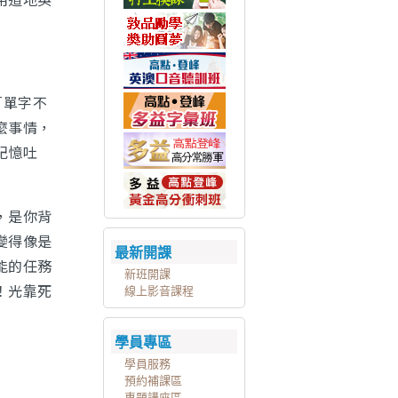
「單字不
麼事情，
記憶吐
，是你背
變得像是
最新開課
能的任務
新班開課
！光靠死
線上影音課程
學員專區
學員服務
預約補課區
專題講座區