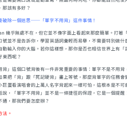
，那該有多好？
要破除一個迷思──「單字不用背」這件事情！
ogan 幾乎無處不在，但它並不像字面上看起來那麼簡單。打著
口號並不是告訴你，學習英語詞彙輕而易舉，不需要特別做什
自動輸入你的大腦。若你這樣想，那你是否也相信世界上有「
好東西呢？
用背」這個口號背後有一件非常重要的事情：單字不是不用背
如果把「背」跟「死記硬背」畫上等號，那麼背單字的任務會
小巨蛋看演唱會的上萬人名字背起來一樣可怕，這根本是不可
話說，「單字不用背」並不是一條捷徑的保證，它是一個提醒
不通，那我們要怎麼辦？
方法。