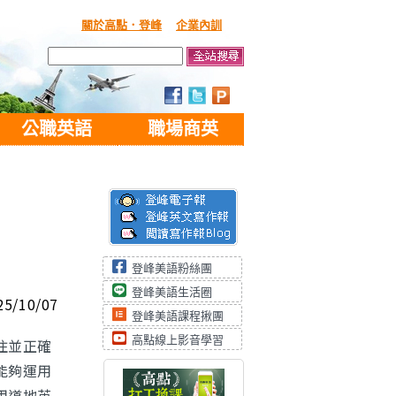
關於高點．登峰
企業內訓
公職英語
職場商英
登峰美語粉絲團
登峰美語生活圈
25/10/07
登峰美語課程揪團
高點線上影音學習
住並正確
能夠運用
用道地英