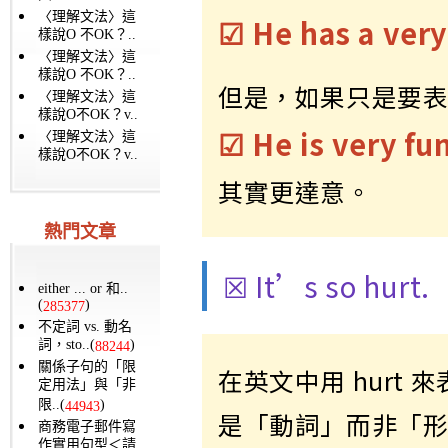
〈理解文法〉這
☑ He has a very
樣說O 不OK？..
〈理解文法〉這
樣說O 不OK？..
但是，如果只是要
〈理解文法〉這
樣說O不OK？v..
☑ He is very fu
〈理解文法〉這
樣說O不OK？v..
其實更達意。
熱門文章
☒ It’s so hurt.
either ... or 和..
(
)
285377
不定詞 vs. 動名
詞，sto..(
)
88244
關係子句的「限
在英文中用 hurt 
定用法」與「非
限..(
)
44943
是「動詞」而非「
商務電子郵件寫
作實用句型＜請