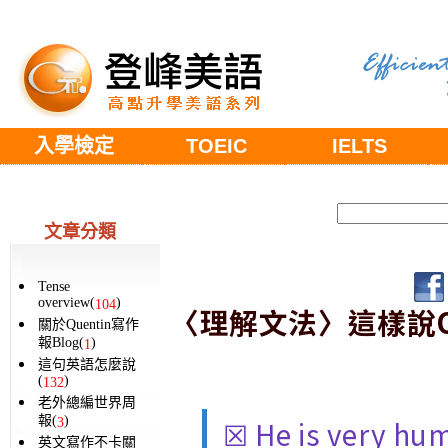
入學檢定
TOEIC
IELTS
文章分類
Tense
overview(
)
104
〈理解文法〉這樣說O不
關於Quentin寫作
報Blog(
)
1
這句英語怎麼說
(
)
132
老外總編世界周
報(
)
☒ He is very hum
3
英文寫作不卡關