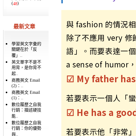
(
)
48
與 fashion 的情
最新文章
除了不應用 very
學習英文字彙的
語」。而要表達一個人
關鍵在於「反
覆」..
a sense of hum
英文單字不是不
用背，是你背不
起..
☑ My father has
商務英文 Email
(2)：..
商務英文 Email
若要表示一個人「
(1)：..
數位履歷之自我
☑ He has a goo
行銷：描述硬技
能..
數位履歷之自我
行銷：你的優勢
若要表示他「非常
與..