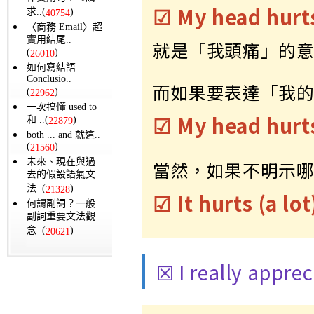
☑ My head hurt
求..(
)
40754
〈商務 Email〉超
實用結尾..
就是「我頭痛」的
(
)
26010
如何寫結語
Conclusio..
而如果要表達「我
(
)
22962
一次搞懂 used to
☑ My head hurts
和 ..(
)
22879
both ... and 就這..
(
)
21560
未來、現在與過
當然，如果不明示
去的假設語氣文
法..(
)
21328
☑ It hurts (a lot
何謂副詞？一般
副詞重要文法觀
念..(
)
20621
☒ I really apprec