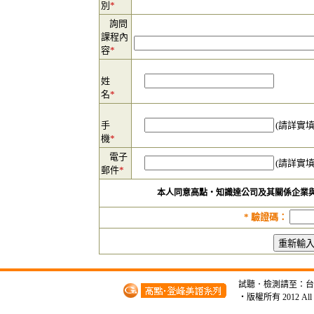
別
*
詢問
課程內
容
*
姓
名
*
手
(請詳實
機
*
電子
(請詳實
郵件
*
本人同意高點‧知識達公司及其關係企業
*
驗證碼：
試聽．檢測請至：台北市開
‧版權所有 2012 A