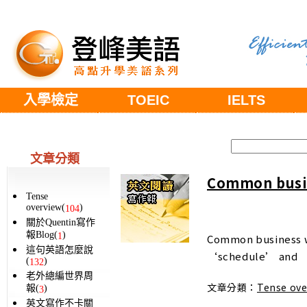
入學檢定
TOEIC
IELTS
文章分類
Common busin
Tense
overview(
)
104
關於Quentin寫作
報Blog(
)
1
Common business 
這句英語怎麼說
‘schedule’ and ‘
(
)
132
老外總編世界周
文章分類：
Tense ove
報(
)
3
英文寫作不卡關