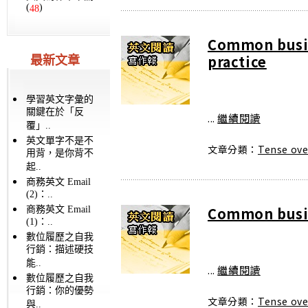
(
)
48
Common busi
practice
最新文章
學習英文字彙的
關鍵在於「反
...
繼續閱讀
覆」..
英文單字不是不
文章分類：
Tense ove
用背，是你背不
起..
商務英文 Email
(2)：..
Common busin
商務英文 Email
(1)：..
數位履歷之自我
行銷：描述硬技
能..
...
繼續閱讀
數位履歷之自我
行銷：你的優勢
文章分類：
Tense ove
與..