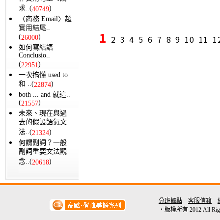
求..(
)
40749
〈商務 Email〉超
實用結尾..
1
(
)
2
3
4
5
6
7
8
9
10
11
1
26000
如何寫結語
Conclusio..
(
)
22951
一次搞懂 used to
和 ..(
)
22874
both ... and 就這..
(
)
21557
未來、現在與過
去的假設語氣文
法..(
)
21324
何謂副詞？一般
副詞重要文法觀
念..(
)
20618
分班據點
客服信箱
‧版權所有 2012 All