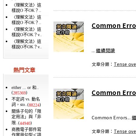
〈理解文法〉這
樣說O 不OK？..
〈理解文法〉這
樣說O 不OK？..
Common Erro
〈理解文法〉這
樣說O不OK？v..
〈理解文法〉這
樣說O不OK？v..
...
繼續閱讀
文章分類：
Tense ove
熱門文章
either ... or 和..
Common Erro
(
)
285369
不定詞 vs. 動名
詞，sto..(
)
88224
關係子句的「限
Common Errors...
定用法」與「非
限..(
)
44940
商務電子郵件寫
文章分類：
Tense ove
作實用句型＜請