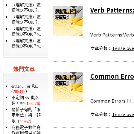
〈理解文法〉這
Verb Patterns
樣說O 不OK？..
〈理解文法〉這
樣說O 不OK？..
〈理解文法〉這
Verb Patterns:Verb
樣說O不OK？v..
〈理解文法〉這
樣說O不OK？v..
文章分類：
Tense ove
熱門文章
Common Error
either ... or 和..
(
)
285417
不定詞 vs. 動名
Common Errors III..
詞，sto..(
)
88276
關係子句的「限
文章分類：
Tense ove
定用法」與「非
限..(
)
44957
商務電子郵件寫
作實用句型＜請