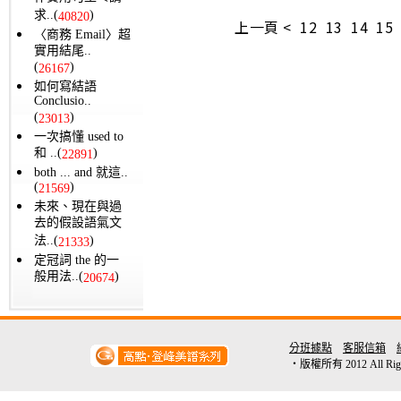
求..(
)
40820
上一頁 <
12
13
14
15
〈商務 Email〉超
實用結尾..
(
)
26167
如何寫結語
Conclusio..
(
)
23013
一次搞懂 used to
和 ..(
)
22891
both ... and 就這..
(
)
21569
未來、現在與過
去的假設語氣文
法..(
)
21333
定冠詞 the 的一
般用法..(
)
20674
分班據點
客服信箱
‧版權所有 2012 All