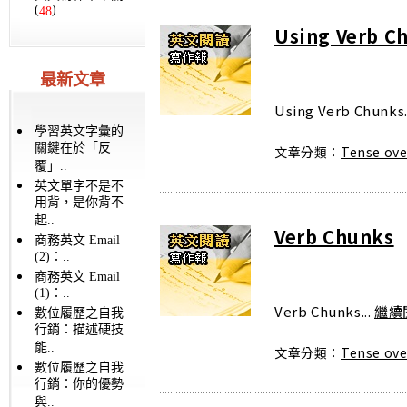
(
)
48
Using Verb C
最新文章
Using Verb Chunks.
學習英文字彙的
關鍵在於「反
文章分類：
Tense ove
覆」..
英文單字不是不
用背，是你背不
起..
Verb Chunks
商務英文 Email
(2)：..
商務英文 Email
(1)：..
Verb Chunks...
繼續
數位履歷之自我
行銷：描述硬技
能..
文章分類：
Tense ove
數位履歷之自我
行銷：你的優勢
與..