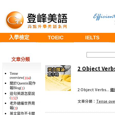
入學檢定
TOEIC
IELTS
文章分類
2 Object Verb
Tense
overview(
)
104
關於Quentin寫作
報Blog(
)
1
2 Object Verbs...
繼
這句英語怎麼說
(
)
132
文章分類：
Tense ove
老外總編世界周
報(
)
3
英文寫作不卡關